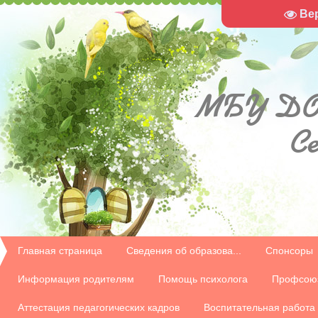
Ве
МБУ
ДО
С
Главная страница
Сведения об образова...
Спонсоры
Информация родителям
Помощь психолога
Профсою
Аттестация педагогических кадров
Воспитательная работа