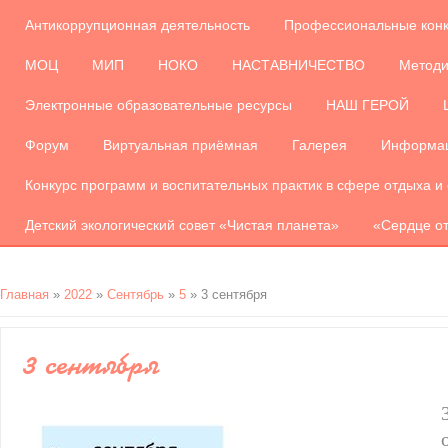
Антикоррупционная деятельность
Профессиональные кон
МОЦ
МИП
НОКО
НАСТАВНИЧЕСТВО
Методи
Электронные образовательные ресурсы
НАШ ГЕРОЙ
Форум
Виртуальная приёмная
Галерея
Информац
Конкурс программ и воспитательных практик в сфере отдыха и
Детский экологический совет «Чистая планета»
«Сердце от
Главная
»
2022
»
Сентябрь
»
5
» 3 сентября
3 сентября