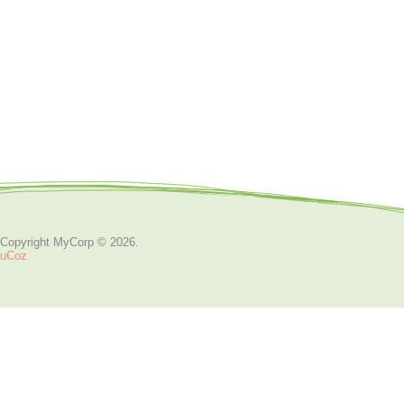
Copyright MyCorp © 2026
.
uCoz